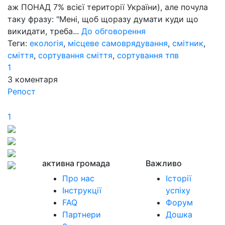
аж ПОНАД 7% всієї території України), але почула
таку фразу: "Мені, щоб щоразу думати куди що
викидати, треба...
До обговорення
Теги:
екологія
,
місцеве самоврядування
,
смітник
,
сміття
,
сортування сміття
,
сортування тпв
1
3
коментаря
Репост
1
активна громада
Важливо
Про нас
Історії
Інструкції
успіху
FAQ
Форум
Партнери
Дошка