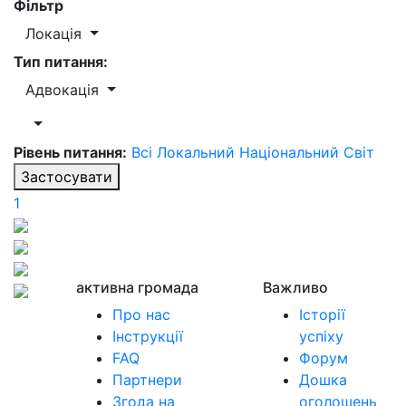
Фільтр
Локація
Тип питання:
Адвокація
Рівень питання:
Всі
Локальний
Національний
Світ
Застосувати
1
активна громада
Важливо
Про нас
Історії
Інструкції
успіху
FAQ
Форум
Партнери
Дошка
Згода на
оголошень