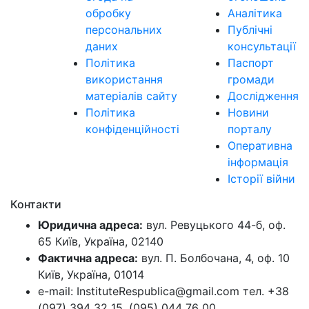
обробку
Аналітика
персональних
Публічні
даних
консультації
Політика
Паспорт
використання
громади
матеріалів сайту
Дослідження
Політика
Новини
конфіденційності
порталу
Оперативна
інформація
Історії війни
Контакти
Юридична адреса:
вул. Ревуцького 44-б, оф.
65 Київ, Україна, 02140
Фактична адреса:
вул. П. Болбочана, 4, оф. 10
Київ, Україна, 01014
e-mail: InstituteRespublica@gmail.com тел. +38
(097) 394 32 15, (095) 044 76 00