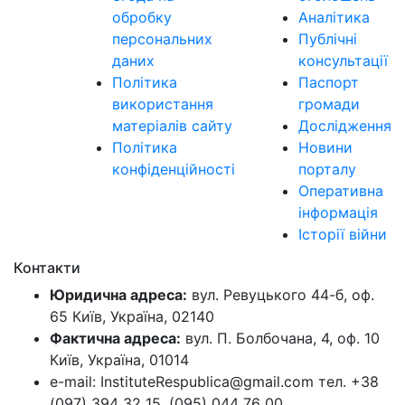
обробку
Аналітика
персональних
Публічні
даних
консультації
Політика
Паспорт
використання
громади
матеріалів сайту
Дослідження
Політика
Новини
конфіденційності
порталу
Оперативна
інформація
Історії війни
Контакти
Юридична адреса:
вул. Ревуцького 44-б, оф.
65 Київ, Україна, 02140
Фактична адреса:
вул. П. Болбочана, 4, оф. 10
Київ, Україна, 01014
e-mail: InstituteRespublica@gmail.com тел. +38
(097) 394 32 15, (095) 044 76 00