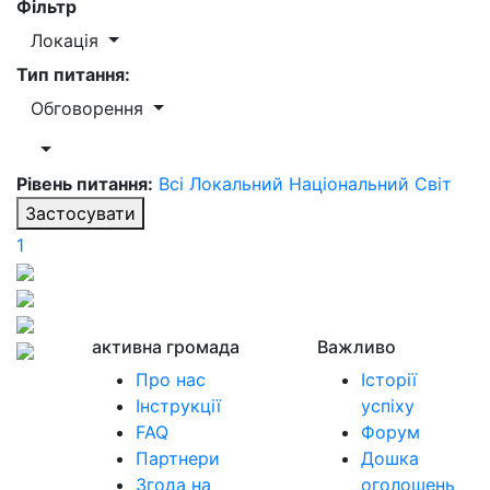
Фільтр
Локація
Тип питання:
Обговорення
Рівень питання:
Всі
Локальний
Національний
Світ
Застосувати
1
активна громада
Важливо
Про нас
Історії
Інструкції
успіху
FAQ
Форум
Партнери
Дошка
Згода на
оголошень