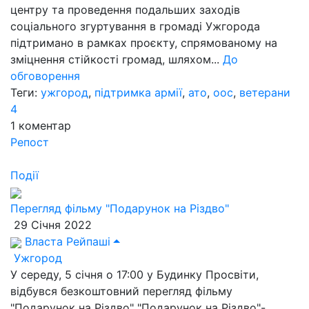
центру та проведення подальших заходів
соціального згуртування в громаді Ужгорода
підтримано в рамках проєкту, спрямованому на
зміцнення стійкості громад, шляхом...
До
обговорення
Теги:
ужгород
,
підтримка армії
,
ато
,
оос
,
ветерани
4
1
коментар
Репост
Події
Перегляд фільму "Подарунок на Різдво"
29 Січня 2022
Власта Рейпаші
Ужгород
У середу, 5 січня о 17:00 у Будинку Просвіти,
відбувся безкоштовний перегляд фільму
"Подарунок на Різдво" "Подарунок на Різдво"-