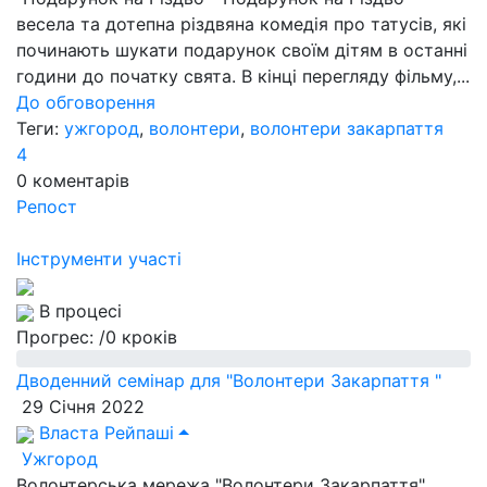
весела та дотепна різдвяна комедія про татусів, які
починають шукати подарунок своїм дітям в останні
години до початку свята. В кінці перегляду фільму,...
До обговорення
Теги:
ужгород
,
волонтери
,
волонтери закарпаття
4
0
коментарів
Репост
Інструменти участі
В процесі
Прогрес:
/0 кроків
Дводенний семінар для "Волонтери Закарпаття "
29 Січня 2022
Власта Рейпаші
Ужгород
Волонтерська мережа "Волонтери Закарпаття"