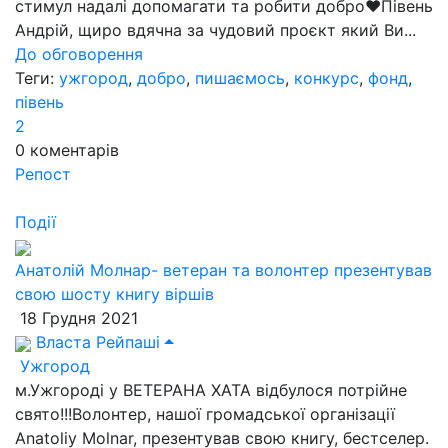
стимул надалі допомагати та робити добро❤Півень
Андрій, щиро вдячна за чудовий проєкт який Ви...
До обговорення
Теги:
ужгород
,
добро
,
пишаємось
,
конкурс
,
фонд
,
півень
2
0
коментарів
Репост
Події
Анатолій Молнар- ветеран та волонтер презентував
свою шосту книгу віршів
18 Грудня 2021
Власта Рейпаші
Ужгород
м.Ужгороді у ВЕТЕРАНА ХАТА відбулося потрійне
свято!!!Волонтер, нашої громадської організації
Anatoliy Molnar, презентував свою книгу, бестселер.