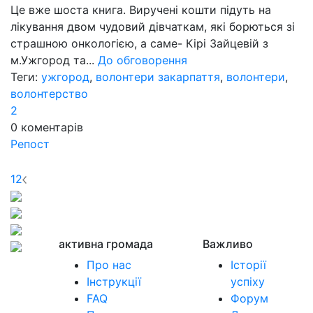
Це вже шоста книга. Виручені кошти підуть на
лікування двом чудовий дівчаткам, які борються зі
страшною онкологією, а саме- Кірі Зайцевій з
м.Ужгород та...
До обговорення
Теги:
ужгород
,
волонтери закарпаття
,
волонтери
,
волонтерство
2
0
коментарів
Репост
1
2
активна громада
Важливо
Про нас
Історії
Інструкції
успіху
FAQ
Форум