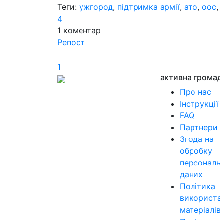
Теги:
ужгород
,
підтримка армії
,
ато
,
оос
4
1
коментар
Репост
1
активна грома
Про нас
Інструкції
FAQ
Партнери
Згода на
обробку
персонал
даних
Політика
використ
матеріалі