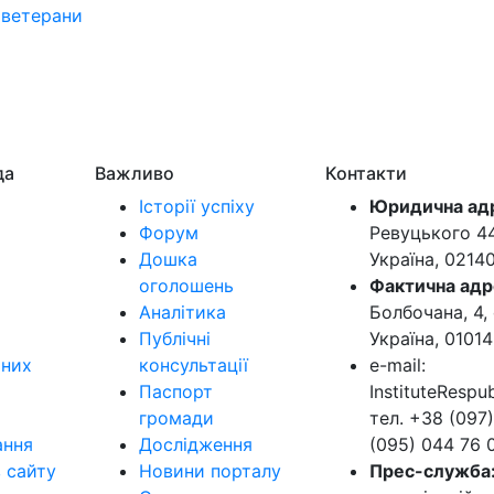
,
ветерани
да
Важливо
Контакти
Історії успіху
Юридична ад
Форум
Ревуцького 44-
Дошка
Україна, 0214
оголошень
Фактична адр
Аналітика
Болбочана, 4, 
Публічні
Україна, 01014
ьних
консультації
e-mail:
Паспорт
InstituteResp
громади
тел. +38 (097)
ання
Дослідження
(095) 044 76 
в сайту
Новини порталу
Прес-служба