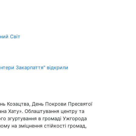
ьний
Світ
онтери Закарпаття" відкрили
ень Козацтва, День Покрови Пресвятої
ана Хату». Облаштування центру та
го згуртування в громаді Ужгорода
ому на зміцнення стійкості громад,