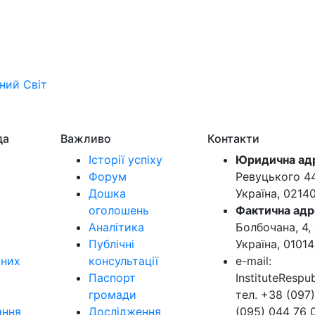
ьний
Світ
да
Важливо
Контакти
Історії успіху
Юридична ад
Форум
Ревуцького 44-
Дошка
Україна, 0214
оголошень
Фактична адр
Аналітика
Болбочана, 4, 
Публічні
Україна, 01014
ьних
консультації
e-mail:
Паспорт
InstituteResp
громади
тел. +38 (097)
ання
Дослідження
(095) 044 76 