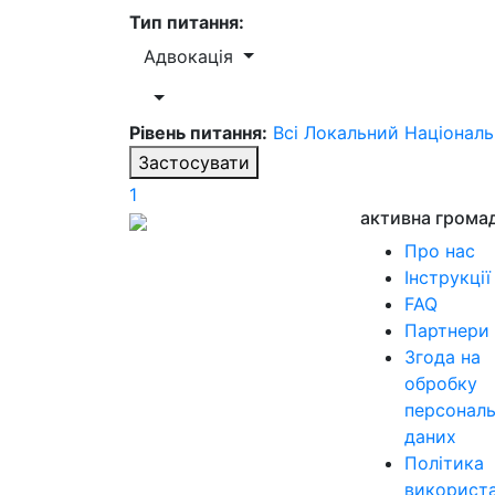
Тип питання:
Адвокація
Рівень питання:
Всі
Локальний
Націонал
Застосувати
1
активна грома
Про нас
Інструкції
FAQ
Партнери
Згода на
обробку
персонал
даних
Політика
використ