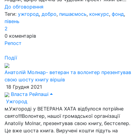
До обговорення
Теги:
ужгород
,
добро
,
пишаємось
,
конкурс
,
фонд
,
півень
2
0
коментарів
Репост
Події
Анатолій Молнар- ветеран та волонтер презентував
свою шосту книгу віршів
18 Грудня 2021
Власта Рейпаші
Ужгород
м.Ужгороді у ВЕТЕРАНА ХАТА відбулося потрійне
свято!!!Волонтер, нашої громадської організації
Anatoliy Molnar, презентував свою книгу, бестселер.
Це вже шоста книга. Виручені кошти підуть на