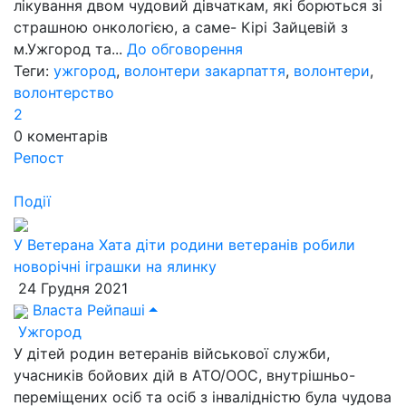
лікування двом чудовий дівчаткам, які борються зі
страшною онкологією, а саме- Кірі Зайцевій з
м.Ужгород та...
До обговорення
Теги:
ужгород
,
волонтери закарпаття
,
волонтери
,
волонтерство
2
0
коментарів
Репост
Події
У Ветерана Хата діти родини ветеранів робили
новорічні іграшки на ялинку
24 Грудня 2021
Власта Рейпаші
Ужгород
У дітей родин ветеранів військової служби,
учасників бойових дій в АТО/ООС, внутрішньо-
переміщених осіб та осіб з інвалідністю була чудова