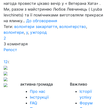
нагода провести цікаво вечір у « Ветерана Хата» .
Ми, разом з майстринею Любов Левчинець ( Lyuba
Ievchinets) та її помічниками виготовляли прикраси
на ялинку...
До обговорення
Теги:
волонтери закарпаття
,
волонтерство
,
волонтери
,
у
,
ужгород
2
3
коментаря
Репост
1
2
активна громада
Важливо
Про нас
Історії
Інструкції
успіху
FAQ
Форум