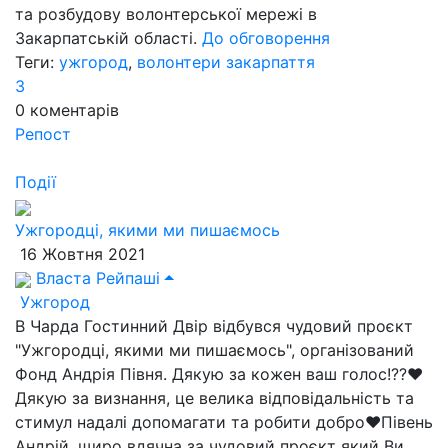
та розбудову волонтерської мережі в
Закарпатській області.
До обговорення
Теги:
ужгород
,
волонтери закарпаття
3
0
коментарів
Репост
Події
Ужгородці, якими ми пишаємось
16 Жовтня 2021
Власта Рейпаші
Ужгород
В Чарда Гостинний Двір відбувся чудовий проєкт
"Ужгородці, якими ми пишаємось", організований
Фонд Андрія Півня. Дякую за кожен ваш голос!??❤
Дякую за визнання, це велика відповідальність та
стимул надалі допомагати та робити добро❤Півень
Андрій, щиро вдячна за чудовий проєкт який Ви...