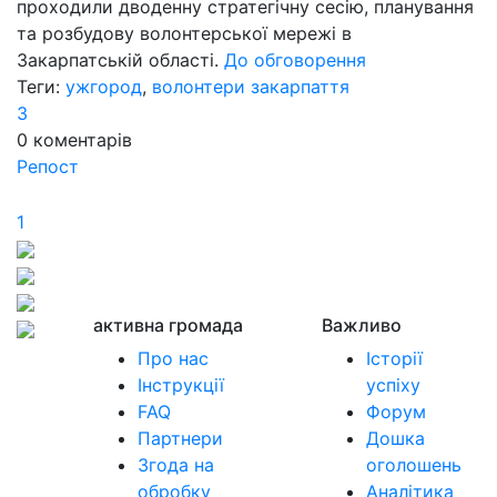
проходили дводенну стратегічну сесію, планування
та розбудову волонтерської мережі в
Закарпатській області.
До обговорення
Теги:
ужгород
,
волонтери закарпаття
3
0
коментарів
Репост
1
активна громада
Важливо
Про нас
Історії
Інструкції
успіху
FAQ
Форум
Партнери
Дошка
Згода на
оголошень
обробку
Аналітика