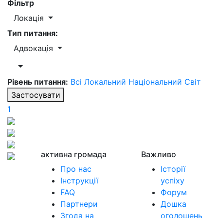
Фільтр
Локація
Тип питання:
Адвокація
Рівень питання:
Всі
Локальний
Національний
Світ
Застосувати
1
активна громада
Важливо
Про нас
Історії
Інструкції
успіху
FAQ
Форум
Партнери
Дошка
Згода на
оголошень