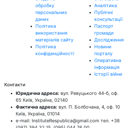
обробку
Аналітика
персональних
Публічні
даних
консультації
Політика
Паспорт
використання
громади
матеріалів сайту
Дослідження
Політика
Новини
конфіденційності
порталу
Оперативна
інформація
Історії війни
Контакти
Юридична адреса:
вул. Ревуцького 44-б, оф.
65 Київ, Україна, 02140
Фактична адреса:
вул. П. Болбочана, 4, оф. 10
Київ, Україна, 01014
e-mail: InstituteRespublica@gmail.com тел. +38
(097) 394 32 15, (095) 044 76 00