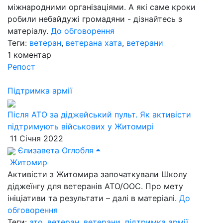
міжнародними організаціями. А які саме кроки
робили небайдужі громадяни - дізнайтесь з
матеріалу.
До обговорення
Теги:
ветеран
,
ветерана хата
,
ветерани
1
коментар
Репост
Підтримка армії
Після АТО за діджейський пульт. Як активісти
підтримують військових у Житомирі
11 Січня 2022
Єлизавета Оглобля
Житомир
Активісти з Житомира започаткували Школу
діджеїнгу для ветеранів АТО/ООС. Про мету
ініціативи та результати – далі в матеріалі.
До
обговорення
Теги:
ато
,
ветеран
,
ветерани
,
підтримка армії
,