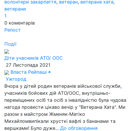
волонтери закарпаття
,
ветеран
,
ветерана хата
,
ветерани
1
0
коментарів
Репост
Події
Діти учасників АТО/ ООС
27 Листопада 2021
Власта Рейпаші
Ужгород
Вчора у дітей родин ветеранів військової служби,
учасників бойових дій АТО/ООС, внутрішньо-
переміщених осіб та осіб з інвалідністю була чудова
нагода провести цікаво вечір у "Ветерана Хата". Ми
разом з майстром Жменяк-Матіко
Михайломвипікали хрусткі вафлі з бананами та
вершками! Було дуже...
До обговорення