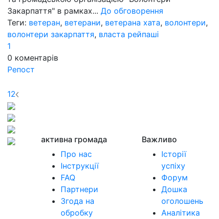
Закарпаття" в рамках...
До обговорення
Теги:
ветеран
,
ветерани
,
ветерана хата
,
волонтери
,
волонтери закарпаття
,
власта рейпаші
1
0
коментарів
Репост
1
2
активна громада
Важливо
Про нас
Історії
Інструкції
успіху
FAQ
Форум
Партнери
Дошка
Згода на
оголошень
обробку
Аналітика