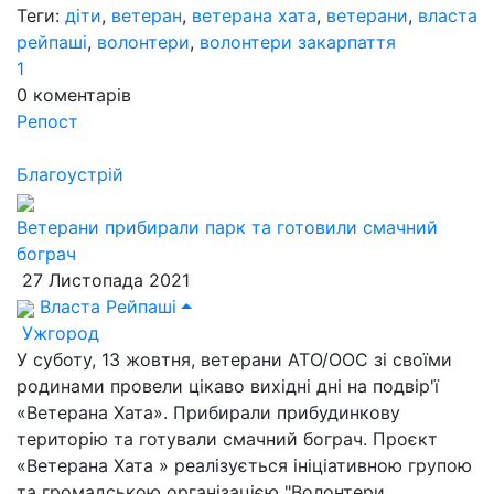
Теги:
діти
,
ветеран
,
ветерана хата
,
ветерани
,
власта
рейпаші
,
волонтери
,
волонтери закарпаття
1
0
коментарів
Репост
Благоустрій
Ветерани прибирали парк та готовили смачний
бограч
27 Листопада 2021
Власта Рейпаші
Ужгород
У суботу, 13 жовтня, ветерани АТО/ООС зі своїми
родинами провели цікаво вихідні дні на подвір'ї
«Ветерана Хата». Прибирали прибудинкову
територію та готували смачний бограч. Проєкт
«Ветерана Хата » реалізується ініціативною групою
та громадською організацією "Волонтери