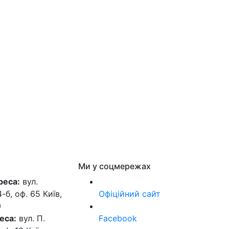
Ми у соцмережах
реса:
вул.
б, оф. 65 Київ,
Офіційний сайт
0
еса:
вул. П.
Facebook