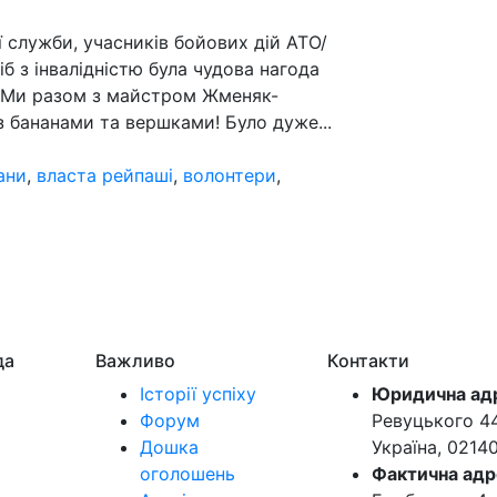
ї служби, учасників бойових дій АТО/
б з інвалідністю була чудова нагода
". Ми разом з майстром Жменяк-
з бананами та вершками! Було дуже...
ани
,
власта рейпаші
,
волонтери
,
да
Важливо
Контакти
Історії успіху
Юридична ад
Форум
Ревуцького 44-
Дошка
Україна, 0214
оголошень
Фактична адр