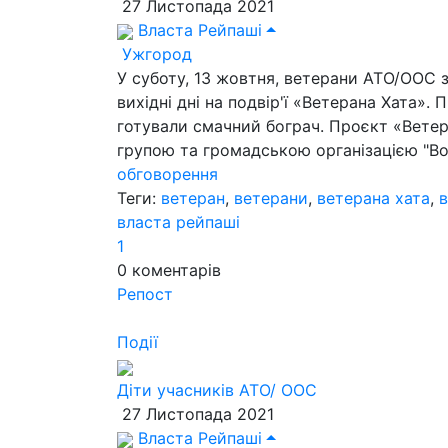
27 Листопада 2021
Власта Рейпаші
Ужгород
У суботу, 13 жовтня, ветерани АТО/ООС 
вихідні дні на подвір'ї «Ветерана Хата»
готували смачний бограч. Проєкт «Ветера
групою та громадською організацією "Во
обговорення
Теги:
ветеран
,
ветерани
,
ветерана хата
,
власта рейпаші
1
0
коментарів
Репост
Події
Діти учасників АТО/ ООС
27 Листопада 2021
Власта Рейпаші