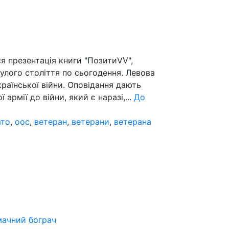
я презентація книги "ПозитиVV",
нулого століття по сьогодення. Левова
країнської війни. Оповідання дають
 армії до війни, який є наразі,...
До
ато
,
оос
,
ветеран
,
ветерани
,
ветерана
мачний бограч