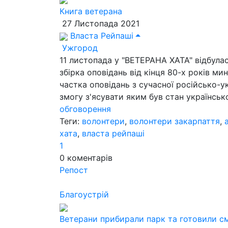
Книга ветерана
27 Листопада 2021
Власта Рейпаші
Ужгород
11 листопада у "ВЕТЕРАНА ХАТА" відбулас
збірка оповідань від кінця 80-х років ми
частка оповідань з сучасної російсько-у
змогу з'ясувати яким був стан української
обговорення
Теги:
волонтери
,
волонтери закарпаття
,
хата
,
власта рейпаші
1
0
коментарів
Репост
Благоустрій
Ветерани прибирали парк та готовили с