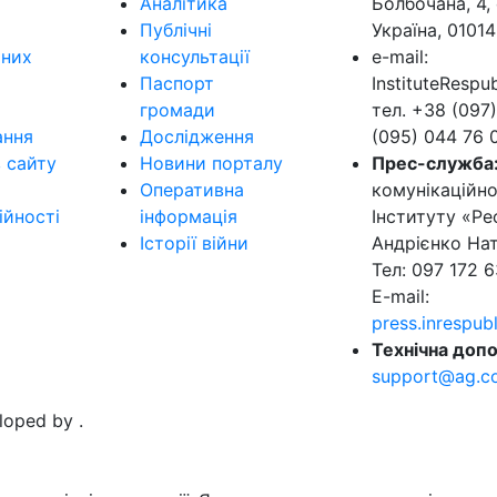
Аналітика
Болбочана, 4, 
Публічні
Україна, 01014
ьних
консультації
e-mail:
Паспорт
InstituteResp
громади
тел. +38 (097)
ання
Дослідження
(095) 044 76 
в сайту
Новини порталу
Прес-служба
Оперативна
комунікаційно
ійності
інформація
Інституту «Ре
Історії війни
Андрієнко Нат
Тел: 097 172 6
E-mail:
press.inrespu
Технічна допо
support@ag.c
eloped by
.