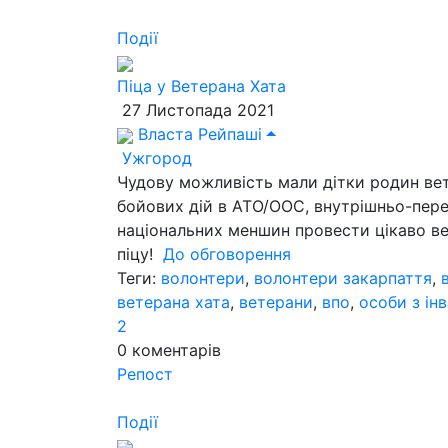
Події
Піца у Ветерана Хата
27 Листопада 2021
Власта Рейпаші
Ужгород
Чудову можливість мали дітки родин вет
бойових дій в АТО/ООС, внутрішньо-перем
національних меншин провести цікаво веч
піцу!
До обговорення
Теги:
волонтери
,
волонтери закарпаття
,
ветерана хата
,
ветерани
,
впо
,
особи з ін
2
0
коментарів
Репост
Події