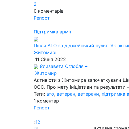
2
0
коментарів
Репост
Підтримка армії
Після АТО за діджейський пульт. Як акти
Житомирі
11 Січня 2022
Єлизавета Оглобля
Житомир
Активісти з Житомира започаткували Шко
ООС. Про мету ініціативи та результати –
Теги:
ато
,
ветеран
,
ветерани
,
підтримка а
1
коментар
Репост
1
2
активна грома