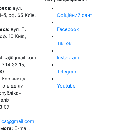
реса:
вул.
б, оф. 65 Київ,
Офіційний сайт
0
еса:
вул. П.
Facebook
оф. 10 Київ,
TikTok
ublica@gmail.com
Instagram
 394 32 15,
00
Telegram
:
Керівниця
го відділу
Youtube
спубліка»
алія
3 07
blica@gmail.com
мога:
E-mail: