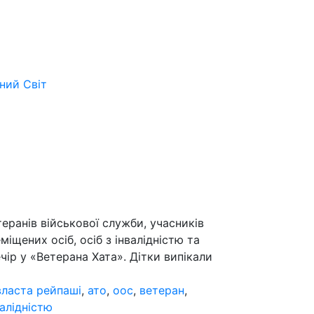
ьний
Світ
еранів військової служби, учасників
іщених осіб, осіб з інвалідністю та
ір у «Ветерана Хата». Дітки випікали
власта рейпаші
,
ато
,
оос
,
ветеран
,
валідністю