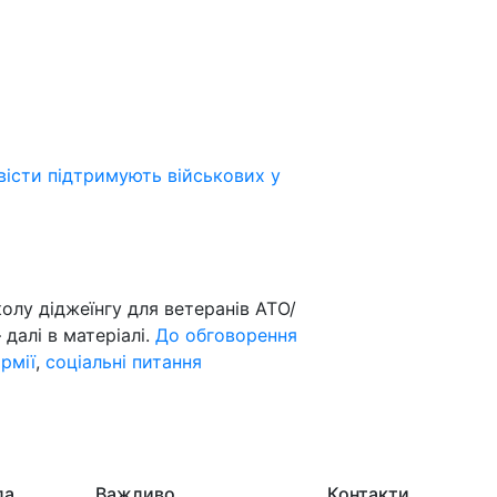
вісти підтримують військових у
лу діджеїнгу для ветеранів АТО/
 далі в матеріалі.
До обговорення
рмії
,
соціальні питання
да
Важливо
Контакти