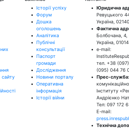
Історії успіху
Юридична ад
Форум
Ревуцького 44-
Дошка
Україна, 0214
оголошень
Фактична адр
Аналітика
Болбочана, 4, 
Публічні
Україна, 01014
ьних
консультації
e-mail:
Паспорт
InstituteResp
громади
тел. +38 (097)
ання
Дослідження
(095) 044 76 
в сайту
Новини порталу
Прес-служба
Оперативна
комунікаційно
ійності
інформація
Інституту «Ре
Історії війни
Андрієнко Нат
Тел: 097 172 6
E-mail:
press.inrespu
Технічна допо