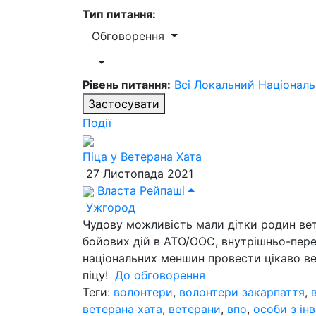
Тип питання:
Обговорення
Рівень питання:
Всі
Локальний
Націонал
Застосувати
Події
Піца у Ветерана Хата
27 Листопада 2021
Власта Рейпаші
Ужгород
Чудову можливість мали дітки родин вет
бойових дій в АТО/ООС, внутрішньо-перем
національних меншин провести цікаво веч
піцу!
До обговорення
Теги:
волонтери
,
волонтери закарпаття
,
ветерана хата
,
ветерани
,
впо
,
особи з ін