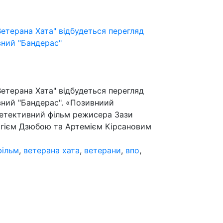
Ветерана Хата" відбудеться перегляд
вний "Бандерас"
Ветерана Хата" відбудеться перегляд
вний "Бандерас". «Позивниий
детективний фільм режисера Зази
ргієм Дзюбою та Артемієм Кірсановим
фільм
,
ветерана хата
,
ветерани
,
впо
,