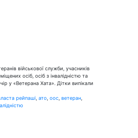
еранів військової служби, учасників
іщених осіб, осіб з інвалідністю та
ір у «Ветерана Хата». Дітки випікали
власта рейпаші
,
ато
,
оос
,
ветеран
,
валідністю