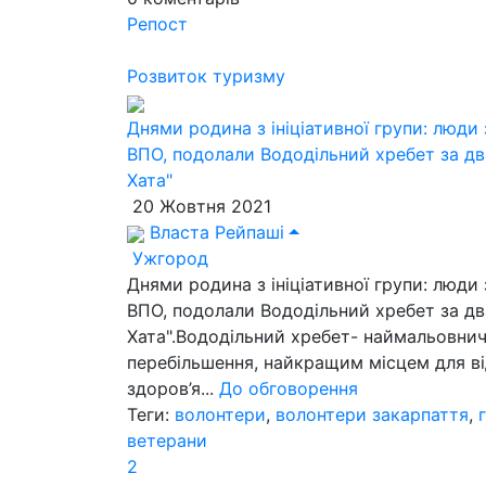
Репост
Розвиток туризму
Днями родина з ініціативної групи: лю
ВПO, подолали Вододільний хребет за дв
Хата"
20 Жовтня 2021
Власта Рейпаші
Ужгород
Днями родина з ініціативної групи: лю
ВПO, подолали Вододільний хребет за дв
Хата".Вододільний хребет- наймальовничі
перебільшення, найкращим місцем для ві
здоров’я...
До обговорення
Теги:
волонтери
,
волонтери закарпаття
,
ветерани
2