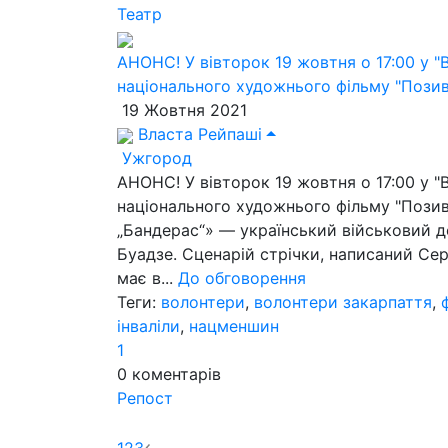
Театр
АНОНС! У вівторок 19 жовтня о 17:00 у "
національного художнього фільму "Пози
19 Жовтня 2021
Власта Рейпаші
Ужгород
АНОНС! У вівторок 19 жовтня о 17:00 у "
національного художнього фільму "Пози
„Бандерас“» — український військовий 
Буадзе. Сценарій стрічки, написаний Се
має в...
До обговорення
Теги:
волонтери
,
волонтери закарпаття
,
інваліли
,
нацменшин
1
0
коментарів
Репост
1
2
3