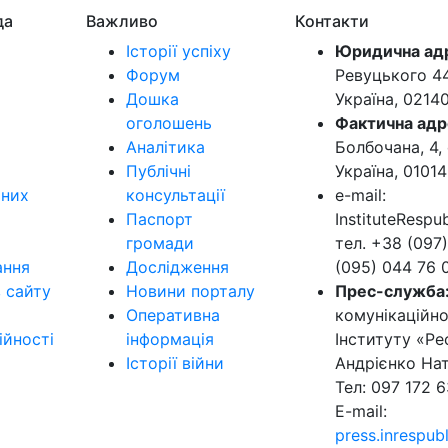
да
Важливо
Контакти
Історії успіху
Юридична ад
Форум
Ревуцького 44-
Дошка
Україна, 0214
оголошень
Фактична адр
Аналітика
Болбочана, 4, 
Публічні
Україна, 01014
ьних
консультації
e-mail:
Паспорт
InstituteResp
громади
тел. +38 (097)
ання
Дослідження
(095) 044 76 
в сайту
Новини порталу
Прес-служба
Оперативна
комунікаційно
ійності
інформація
Інституту «Ре
Історії війни
Андрієнко Нат
Тел: 097 172 6
E-mail:
press.inrespu