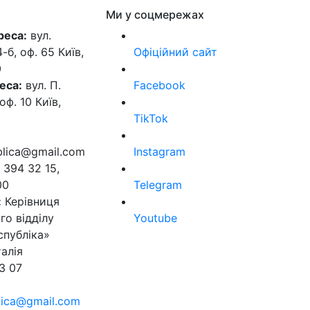
Ми у соцмережах
реса:
вул.
б, оф. 65 Київ,
Офіційний сайт
0
еса:
вул. П.
Facebook
оф. 10 Київ,
TikTok
ublica@gmail.com
Instagram
 394 32 15,
00
Telegram
:
Керівниця
го відділу
Youtube
спубліка»
алія
3 07
blica@gmail.com