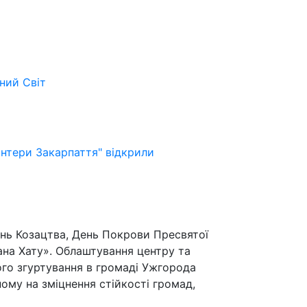
ьний
Світ
онтери Закарпаття" відкрили
ень Козацтва, День Покрови Пресвятої
ана Хату». Облаштування центру та
го згуртування в громаді Ужгорода
ому на зміцнення стійкості громад,