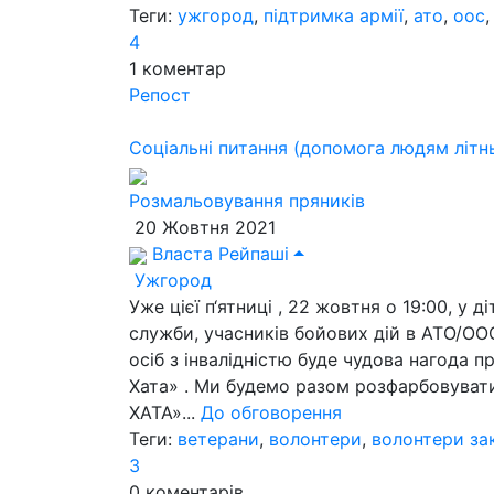
Теги:
ужгород
,
підтримка армії
,
ато
,
оос
4
1
коментар
Репост
Соціальні питання (допомога людям літнь
Розмальовування пряників
20 Жовтня 2021
Власта Рейпаші
Ужгород
Уже цієї п‘ятниці , 22 жовтня о 19:00, у 
служби, учасників бойових дій в АТО/ОО
осіб з інвалідністю буде чудова нагода п
Хата» . Ми будемо разом розфарбовуват
ХАТА»...
До обговорення
Теги:
ветерани
,
волонтери
,
волонтери за
3
0
коментарів