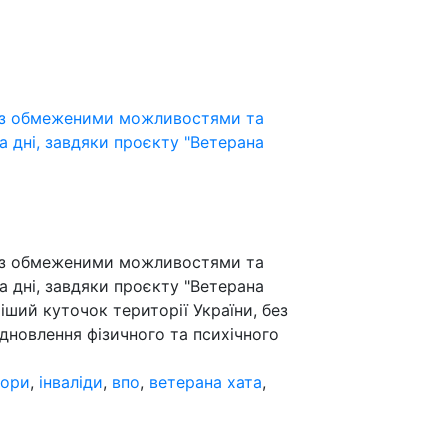
ди з обмеженими можливостями та
а дні, завдяки проєкту "Ветерана
ди з обмеженими можливостями та
а дні, завдяки проєкту "Ветерана
ший куточок території України, без
дновлення фізичного та психічного
гори
,
інваліди
,
впо
,
ветерана хата
,