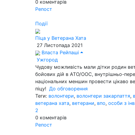
0
коментарів
Репост
Події
Піца у Ветерана Хата
27 Листопада 2021
Власта Рейпаші
Ужгород
Чудову можливість мали дітки родин вет
бойових дій в АТО/ООС, внутрішньо-перем
національних меншин провести цікаво веч
піцу!
До обговорення
Теги:
волонтери
,
волонтери закарпаття
,
ветерана хата
,
ветерани
,
впо
,
особи з ін
2
0
коментарів
Репост