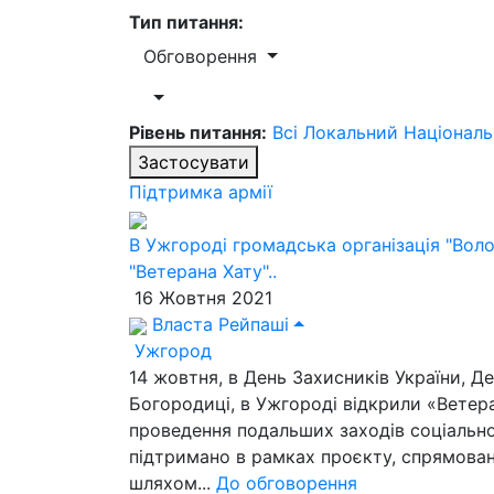
Тип питання:
Обговорення
Рівень питання:
Всі
Локальний
Націонал
Застосувати
Підтримка армії
В Ужгороді громадська організація "Вол
"Ветерана Хату"..
16 Жовтня 2021
Власта Рейпаші
Ужгород
14 жовтня, в День Захисників України, Д
Богородиці, в Ужгороді відкрили «Ветер
проведення подальших заходів соціально
підтримано в рамках проєкту, спрямован
шляхом...
До обговорення