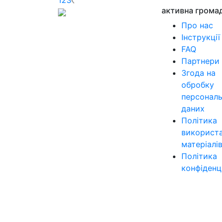
активна грома
Про нас
Інструкції
FAQ
Партнери
Згода на
обробку
персонал
даних
Політика
використ
матеріалі
Політика
конфіденц