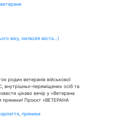
,
ветерани
ого віку, інклюзія міста…)
діток родин ветеранів військової
С, внутрішньо-переміщених осіб та
ровести цікаво вечір у «Ветерана
и пряники! Проєкт «ВЕТЕРАНА
карпаття
,
пряники