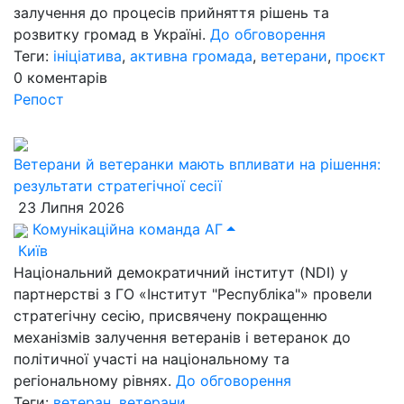
залучення до процесів прийняття рішень та
розвитку громад в Україні.
До обговорення
Теги:
ініціатива
,
активна громада
,
ветерани
,
проєкт
0
коментарів
Репост
Ветерани й ветеранки мають впливати на рішення:
результати стратегічної сесії
23 Липня 2026
Комунікаційна команда АГ
Київ
Національний демократичний інститут (NDI) у
партнерстві з ГО «Інститут "Республіка"» провели
стратегічну сесію, присвячену покращенню
механізмів залучення ветеранів і ветеранок до
політичної участі на національному та
регіональному рівнях.
До обговорення
Теги:
ветеран
,
ветерани