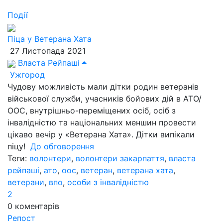
Події
Піца у Ветерана Хата
27 Листопада 2021
Власта Рейпаші
Ужгород
Чудову можливість мали дітки родин ветеранів
військової служби, учасників бойових дій в АТО/
ООС, внутрішньо-переміщених осіб, осіб з
інвалідністю та національних меншин провести
цікаво вечір у «Ветерана Хата». Дітки випікали
піцу!
До обговорення
Теги:
волонтери
,
волонтери закарпаття
,
власта
рейпаші
,
ато
,
оос
,
ветеран
,
ветерана хата
,
ветерани
,
впо
,
особи з інвалідністю
2
0
коментарів
Репост