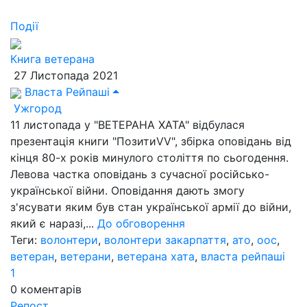
Події
Книга ветерана
27 Листопада 2021
Власта Рейпаші
Ужгород
11 листопада у "ВЕТЕРАНА ХАТА" відбулася
презентація книги "ПозитиVV", збірка оповідань від
кінця 80-х років минулого століття по сьогодення.
Левова частка оповідань з сучасної російсько-
української війни. Оповідання дають змогу
з'ясувати яким був стан української армії до війни,
який є наразі,...
До обговорення
Теги:
волонтери
,
волонтери закарпаття
,
ато
,
оос
,
ветеран
,
ветерани
,
ветерана хата
,
власта рейпаші
1
0
коментарів
Репост