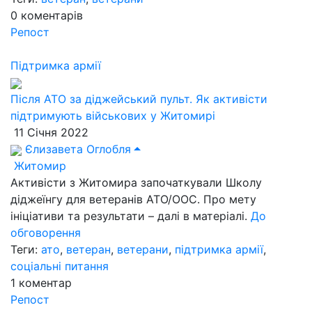
0
коментарів
Репост
Підтримка армії
Після АТО за діджейський пульт. Як активісти
підтримують військових у Житомирі
11 Січня 2022
Єлизавета Оглобля
Житомир
Активісти з Житомира започаткували Школу
діджеїнгу для ветеранів АТО/ООС. Про мету
ініціативи та результати – далі в матеріалі.
До
обговорення
Теги:
ато
,
ветеран
,
ветерани
,
підтримка армії
,
соціальні питання
1
коментар
Репост