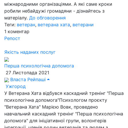
міжнародними організаціями. А які саме кроки
робили небайдужі громадяни - дізнайтесь з
матеріалу.
До обговорення
Теги:
ветеран
,
ветерана хата
,
ветерани
1
коментар
Репост
Якість наданих послуг
Перша психологічна допомога
27 Листопада 2021
Власта Рейпаші
Ужгород
У Ветерана Хата відбувся каскадний тренінг "Перша
психологічна допомога"Психологом проєкту
"Ветерана Хата" Марією Вовк, проведено
навчальний каскадний тренінг "Перша психологічна
допомога" для ініціативної групи, волонтерів
інтеграції, членів родин ветеранів та людям з