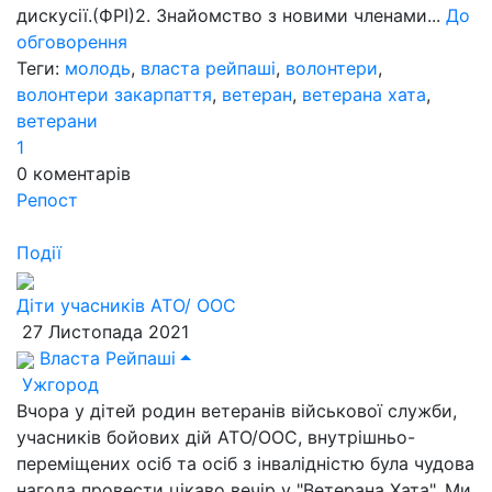
дискусії.(ФРІ)2. Знайомство з новими членами...
До
обговорення
Теги:
молодь
,
власта рейпаші
,
волонтери
,
волонтери закарпаття
,
ветеран
,
ветерана хата
,
ветерани
1
0
коментарів
Репост
Події
Діти учасників АТО/ ООС
27 Листопада 2021
Власта Рейпаші
Ужгород
Вчора у дітей родин ветеранів військової служби,
учасників бойових дій АТО/ООС, внутрішньо-
переміщених осіб та осіб з інвалідністю була чудова
нагода провести цікаво вечір у "Ветерана Хата". Ми