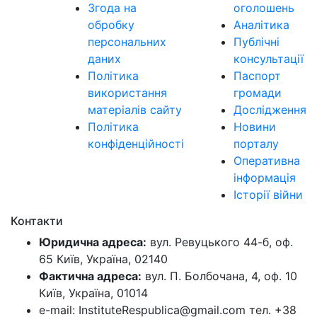
Згода на
оголошень
обробку
Аналітика
персональних
Публічні
даних
консультації
Політика
Паспорт
використання
громади
матеріалів сайту
Дослідження
Політика
Новини
конфіденційності
порталу
Оперативна
інформація
Історії війни
Контакти
Юридична адреса:
вул. Ревуцького 44-б, оф.
65 Київ, Україна, 02140
Фактична адреса:
вул. П. Болбочана, 4, оф. 10
Київ, Україна, 01014
e-mail: InstituteRespublica@gmail.com тел. +38