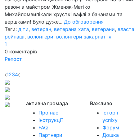
разом з майстром Жменяк-Матіко
Михайломвипікали хрусткі вафлі з бананами та
вершками! Було дуже...
До обговорення
Теги:
діти
,
ветеран
,
ветерана хата
,
ветерани
,
власта
рейпаші
,
волонтери
,
волонтери закарпаття
1
0
коментарів
Репост
1
2
3
4
активна громада
Важливо
Про нас
Історії
Інструкції
успіху
FAQ
Форум
Партнери
Дошка