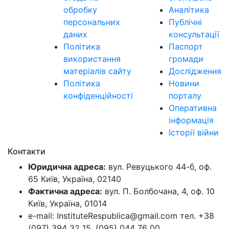
обробку
Аналітика
персональних
Публічні
даних
консультації
Політика
Паспорт
використання
громади
матеріалів сайту
Дослідження
Політика
Новини
конфіденційності
порталу
Оперативна
інформація
Історії війни
Контакти
Юридична адреса:
вул. Ревуцького 44-б, оф.
65 Київ, Україна, 02140
Фактична адреса:
вул. П. Болбочана, 4, оф. 10
Київ, Україна, 01014
e-mail: InstituteRespublica@gmail.com тел. +38
(097) 394 32 15, (095) 044 76 00