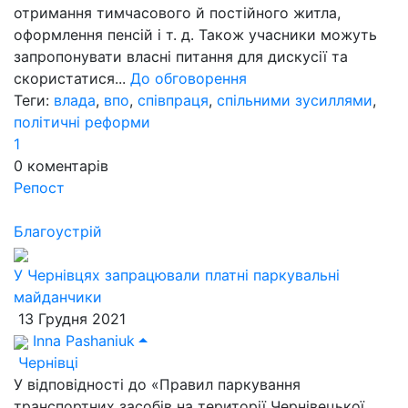
отримання тимчасового й постійного житла,
оформлення пенсій і т. д. Також учасники можуть
запропонувати власні питання для дискусії та
скористатися...
До обговорення
Теги:
влада
,
впо
,
співпраця
,
спільними зусиллями
,
політичні реформи
1
0
коментарів
Репост
Благоустрій
У Чернівцях запрацювали платні паркувальні
майданчики
13 Грудня 2021
Inna Pashaniuk
Чернівці
У відповідності до «Правил паркування
транспортних засобів на території Чернівецької