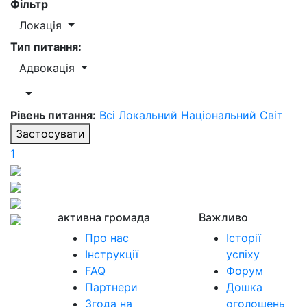
Фільтр
Локація
Тип питання:
Адвокація
Рівень питання:
Всі
Локальний
Національний
Світ
Застосувати
1
активна громада
Важливо
Про нас
Історії
Інструкції
успіху
FAQ
Форум
Партнери
Дошка
Згода на
оголошень