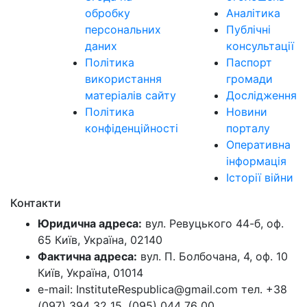
обробку
Аналітика
персональних
Публічні
даних
консультації
Політика
Паспорт
використання
громади
матеріалів сайту
Дослідження
Політика
Новини
конфіденційності
порталу
Оперативна
інформація
Історії війни
Контакти
Юридична адреса:
вул. Ревуцького 44-б, оф.
65 Київ, Україна, 02140
Фактична адреса:
вул. П. Болбочана, 4, оф. 10
Київ, Україна, 01014
e-mail: InstituteRespublica@gmail.com тел. +38
(097) 394 32 15, (095) 044 76 00