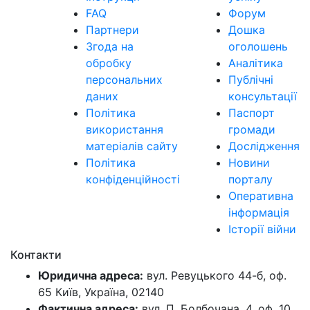
FAQ
Форум
Партнери
Дошка
Згода на
оголошень
обробку
Аналітика
персональних
Публічні
даних
консультації
Політика
Паспорт
використання
громади
матеріалів сайту
Дослідження
Політика
Новини
конфіденційності
порталу
Оперативна
інформація
Історії війни
Контакти
Юридична адреса:
вул. Ревуцького 44-б, оф.
65 Київ, Україна, 02140
Фактична адреса:
вул. П. Болбочана, 4, оф. 10