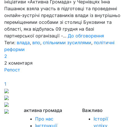
ініціативи «Активна Громада» у Чернівцях Інна
Пашанюк взяла участь в підготовці та проведенні
онлайн-зустрічі представників влади із внутрішньо
переміщеними особами зі столиці Буковини та
області, яка відбулась 09 грудня на базі
партнерської організації -...
До обговорення
Теги:
влада
,
впо
,
спільними зусиллями
,
політичні
реформи
2
2
коментаря
Репост
1
активна громада
Важливо
Про нас
Історії
Інструкції
успіху