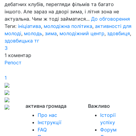
дебатних клубів, перегляди фільмів та багато
іншого. Але зараз на дворі зима, і літня зона не
актуальна. Чим ж тоді займатися...
До обговорення
Теги:
ініціатива
,
молодіжна політика
,
активності для
молоді
,
молодь
,
зима
,
молодіжний центр
,
здовбиця
,
здовбицька тг
3
1
коментар
Репост
1
активна громада
Важливо
Про нас
Історії
Інструкції
успіху
FAQ
Форум