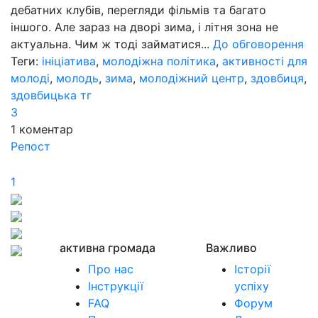
дебатних клубів, перегляди фільмів та багато
іншого. Але зараз на дворі зима, і літня зона не
актуальна. Чим ж тоді займатися...
До обговорення
Теги:
ініціатива
,
молодіжна політика
,
активності для
молоді
,
молодь
,
зима
,
молодіжний центр
,
здовбиця
,
здовбицька тг
3
1
коментар
Репост
1
активна громада
Важливо
Про нас
Історії
Інструкції
успіху
FAQ
Форум