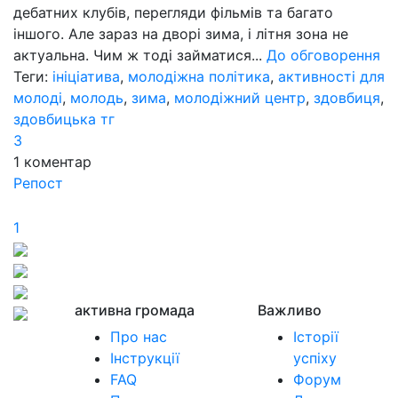
дебатних клубів, перегляди фільмів та багато
іншого. Але зараз на дворі зима, і літня зона не
актуальна. Чим ж тоді займатися...
До обговорення
Теги:
ініціатива
,
молодіжна політика
,
активності для
молоді
,
молодь
,
зима
,
молодіжний центр
,
здовбиця
,
здовбицька тг
3
1
коментар
Репост
1
активна громада
Важливо
Про нас
Історії
Інструкції
успіху
FAQ
Форум