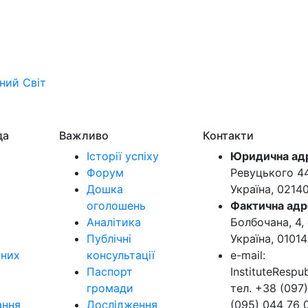
ьний
Світ
да
Важливо
Контакти
Історії успіху
Юридична ад
Форум
Ревуцького 44-
Дошка
Україна, 0214
оголошень
Фактична адр
Аналітика
Болбочана, 4, 
Публічні
Україна, 01014
ьних
консультації
e-mail:
Паспорт
InstituteResp
громади
тел. +38 (097)
ання
Дослідження
(095) 044 76 