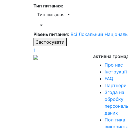
Тип питання:
Тип питання
Рівень питання:
Всі
Локальний
Націонал
Застосувати
1
активна грома
Про нас
Інструкції
FAQ
Партнери
Згода на
обробку
персонал
даних
Політика
використ