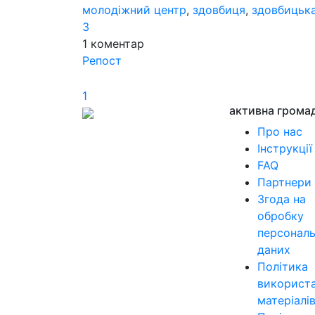
молодіжний центр
,
здовбиця
,
здовбицька
3
1
коментар
Репост
1
активна грома
Про нас
Інструкції
FAQ
Партнери
Згода на
обробку
персонал
даних
Політика
використ
матеріалі