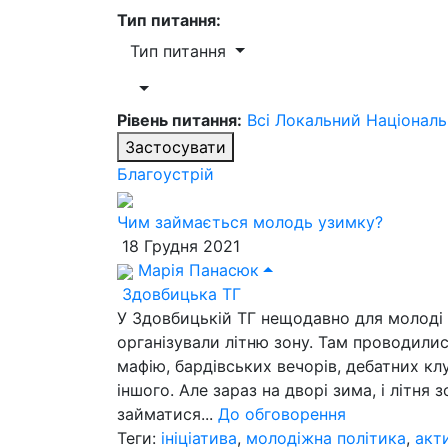
Тип питання:
Тип питання
Рівень питання:
Всі
Локальний
Націонал
Застосувати
Благоустрій
Чим займається молодь узимку?
18 Грудня 2021
Марія Панасюк
Здовбицька ТГ
У Здовбицькій ТГ нещодавно для молоді
організували літню зону. Там проводилис
мафію, бардівських вечорів, дебатних клу
іншого. Але зараз на дворі зима, і літня 
займатися...
До обговорення
Теги:
ініціатива
,
молодіжна політика
,
акт