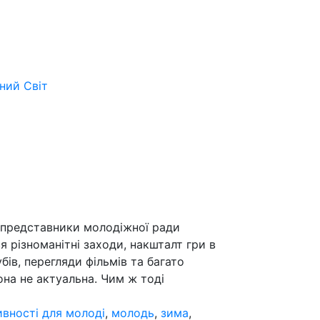
ьний
Світ
 представники молодіжної ради
я різноманітні заходи, накшталт гри в
бів, перегляди фільмів та багато
зона не актуальна. Чим ж тоді
ивності для молоді
,
молодь
,
зима
,