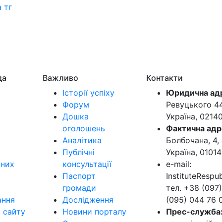
 тг
да
Важливо
Контакти
Історії успіху
Юридична ад
Форум
Ревуцького 44-
Дошка
Україна, 0214
оголошень
Фактична адр
Аналітика
Болбочана, 4, 
Публічні
Україна, 01014
ьних
консультації
e-mail:
Паспорт
InstituteResp
громади
тел. +38 (097)
ання
Дослідження
(095) 044 76 
в сайту
Новини порталу
Прес-служба