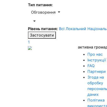
Тип питання:
Обговорення
Рівень питання:
Всі
Локальний
Націонал
Застосувати
1
активна грома
Про нас
Інструкції
FAQ
Партнери
Згода на
обробку
персонал
даних
Політика
використ