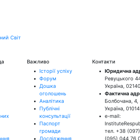
ьний
Світ
да
Важливо
Контакти
Історії успіху
Юридична ад
Форум
Ревуцького 44-
Дошка
Україна, 0214
оголошень
Фактична адр
Аналітика
Болбочана, 4, 
Публічні
Україна, 01014
ьних
консультації
e-mail:
Паспорт
InstituteResp
громади
тел. +38 (097)
ання
Дослідження
(095) 044 76 