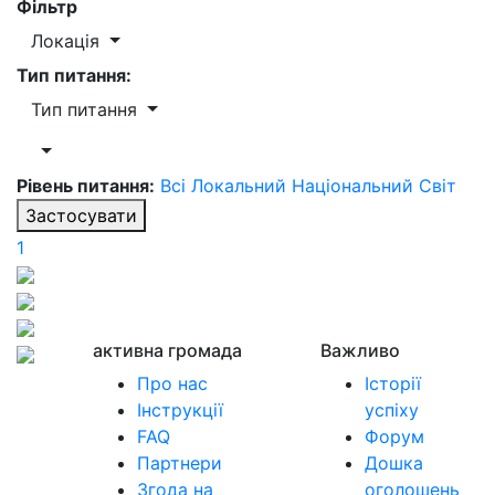
Фільтр
Локація
Тип питання:
Тип питання
Рівень питання:
Всі
Локальний
Національний
Світ
Застосувати
1
активна громада
Важливо
Про нас
Історії
Інструкції
успіху
FAQ
Форум
Партнери
Дошка
Згода на
оголошень