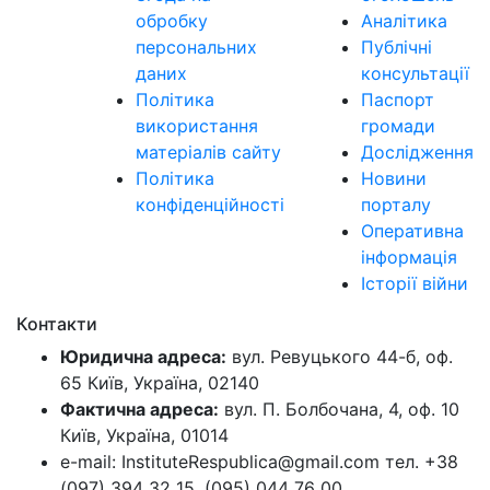
обробку
Аналітика
персональних
Публічні
даних
консультації
Політика
Паспорт
використання
громади
матеріалів сайту
Дослідження
Політика
Новини
конфіденційності
порталу
Оперативна
інформація
Історії війни
Контакти
Юридична адреса:
вул. Ревуцького 44-б, оф.
65 Київ, Україна, 02140
Фактична адреса:
вул. П. Болбочана, 4, оф. 10
Київ, Україна, 01014
e-mail: InstituteRespublica@gmail.com тел. +38
(097) 394 32 15, (095) 044 76 00