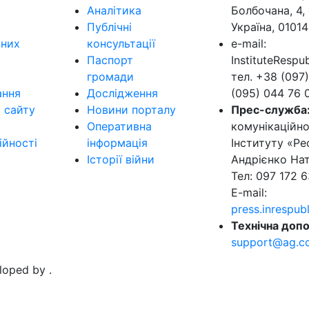
Аналітика
Болбочана, 4, 
Публічні
Україна, 01014
ьних
консультації
e-mail:
Паспорт
InstituteResp
громади
тел. +38 (097)
ання
Дослідження
(095) 044 76 
в сайту
Новини порталу
Прес-служба
Оперативна
комунікаційно
ійності
інформація
Інституту «Ре
Історії війни
Андрієнко Нат
Тел: 097 172 6
E-mail:
press.inrespu
Технічна допо
support@ag.c
eloped by
.