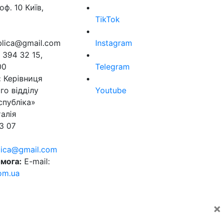
оф. 10 Київ,
TikTok
ublica@gmail.com
Instagram
 394 32 15,
00
Telegram
:
Керівниця
го відділу
Youtube
спубліка»
алія
3 07
blica@gmail.com
мога:
E-mail:
om.ua
×