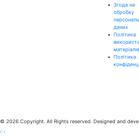
Згода на
обробку
персонал
даних
Політика
використ
матеріалі
Політика
конфіденц
© 2026 Copyright. All Rights reserved. Designed and dev
‹
›