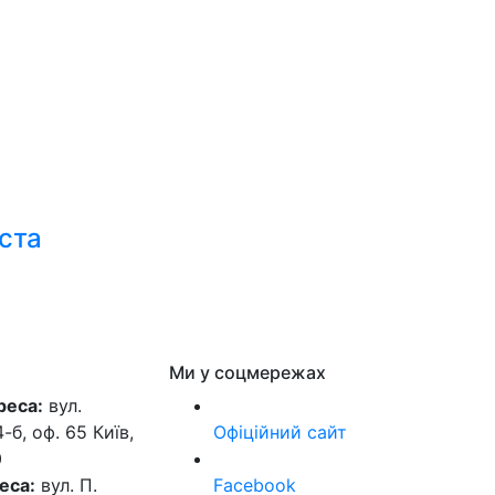
іста
Ми у соцмережах
реса:
вул.
б, оф. 65 Київ,
Офіційний сайт
0
еса:
вул. П.
Facebook