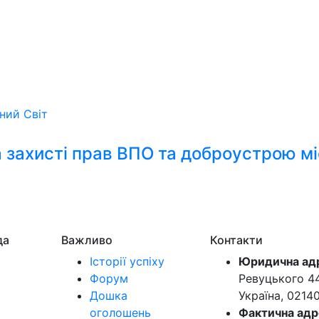
ьний
Світ
на захисті прав ВПО та доброустрою м
да
Важливо
Контакти
Історії успіху
Юридична ад
Форум
Ревуцького 44-
Дошка
Україна, 0214
оголошень
Фактична адр