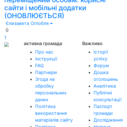
сайти і мобільні додатки
(ОНОВЛЮЄТЬСЯ)
Єлизавета Оглобля
0
1
активна громада
Важливо
Про нас
Історії
Інструкції
успіху
FAQ
Форум
Партнери
Дошка
Згода на
оголошень
обробку
Аналітика
персональних
Публічні
даних
консультації
Політика
Паспорт
використання
громади
матеріалів сайту
Дослідження
Політика
Новини