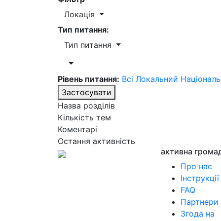
Локація
Тип питання:
Тип питання
Рівень питання:
Всі
Локальний
Націонал
Застосувати
Назва розділів
Кількість тем
Коментарі
Остання активність
активна грома
Про нас
Інструкції
FAQ
Партнери
Згода на