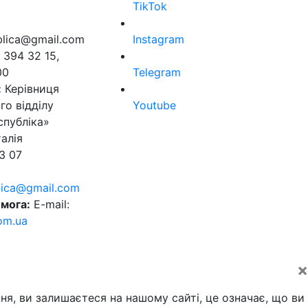
TikTok
ublica@gmail.com
Instagram
 394 32 15,
00
Telegram
:
Керівниця
го відділу
Youtube
спубліка»
алія
3 07
blica@gmail.com
мога:
E-mail:
om.ua
×
ня, ви залишаєтеся на нашому сайті, це означає, що ви