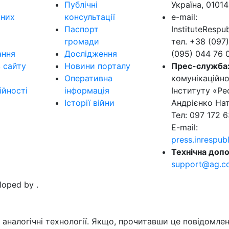
Публічні
Україна, 01014
ьних
консультації
e-mail:
Паспорт
InstituteResp
громади
тел. +38 (097)
ання
Дослідження
(095) 044 76 
в сайту
Новини порталу
Прес-служба
Оперативна
комунікаційно
ійності
інформація
Інституту «Ре
Історії війни
Андрієнко Нат
Тел: 097 172 6
E-mail:
press.inrespu
Технічна допо
support@ag.c
eloped by
.
аналогічні технології. Якщо, прочитавши це повідомлен