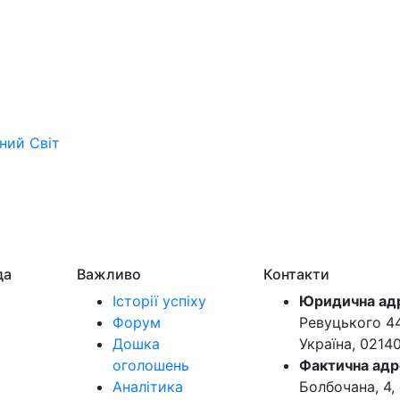
ьний
Світ
да
Важливо
Контакти
Історії успіху
Юридична ад
Форум
Ревуцького 44-
Дошка
Україна, 0214
оголошень
Фактична адр
Аналітика
Болбочана, 4, 