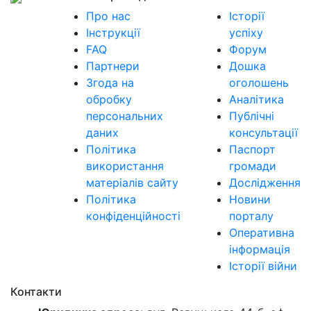
Про нас
Історії
Інструкції
успіху
FAQ
Форум
Партнери
Дошка
Згода на
оголошень
обробку
Аналітика
персональних
Публічні
даних
консультації
Політика
Паспорт
використання
громади
матеріалів сайту
Дослідження
Політика
Новини
конфіденційності
порталу
Оперативна
інформація
Історії війни
Контакти