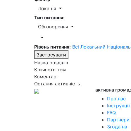
Локація
Тип питання:
Обговорення
Рівень питання:
Всі
Локальний
Націонал
Застосувати
Назва розділів
Кількість тем
Коментарі
Остання активність
активна грома
Про нас
Інструкції
FAQ
Партнери
Згода на