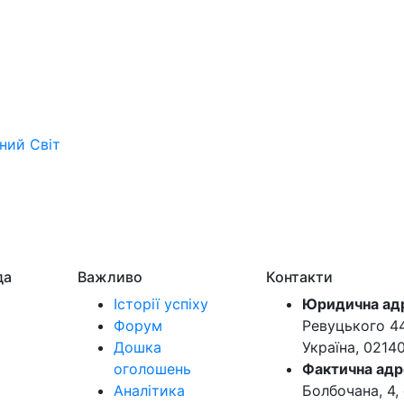
ьний
Світ
да
Важливо
Контакти
Історії успіху
Юридична ад
Форум
Ревуцького 44-
Дошка
Україна, 0214
оголошень
Фактична адр
Аналітика
Болбочана, 4, 