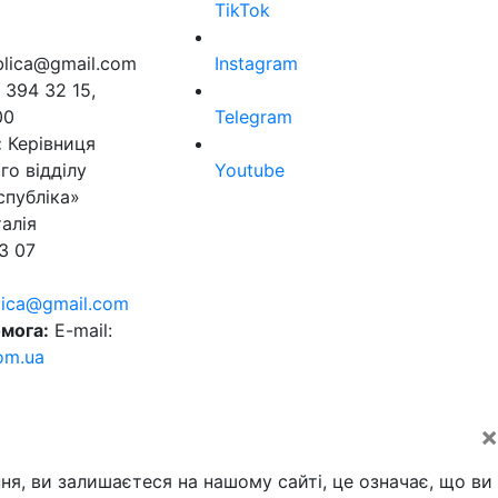
TikTok
ublica@gmail.com
Instagram
 394 32 15,
00
Telegram
:
Керівниця
го відділу
Youtube
спубліка»
алія
3 07
blica@gmail.com
мога:
E-mail:
om.ua
×
ня, ви залишаєтеся на нашому сайті, це означає, що ви