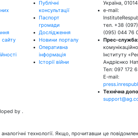
Публічні
Україна, 01014
ьних
консультації
e-mail:
Паспорт
InstituteResp
громади
тел. +38 (097)
ання
Дослідження
(095) 044 76 
в сайту
Новини порталу
Прес-служба
Оперативна
комунікаційно
ійності
інформація
Інституту «Ре
Історії війни
Андрієнко Нат
Тел: 097 172 6
E-mail:
press.inrespu
Технічна допо
support@ag.c
eloped by
.
аналогічні технології. Якщо, прочитавши це повідомлен