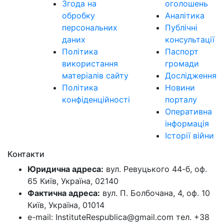
Згода на
оголошень
обробку
Аналітика
персональних
Публічні
даних
консультації
Політика
Паспорт
використання
громади
матеріалів сайту
Дослідження
Політика
Новини
конфіденційності
порталу
Оперативна
інформація
Історії війни
Контакти
Юридична адреса:
вул. Ревуцького 44-б, оф.
65 Київ, Україна, 02140
Фактична адреса:
вул. П. Болбочана, 4, оф. 10
Київ, Україна, 01014
e-mail: InstituteRespublica@gmail.com тел. +38