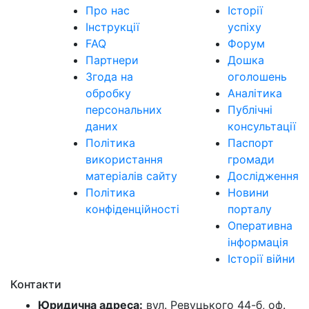
Про нас
Історії
Інструкції
успіху
FAQ
Форум
Партнери
Дошка
Згода на
оголошень
обробку
Аналітика
персональних
Публічні
даних
консультації
Політика
Паспорт
використання
громади
матеріалів сайту
Дослідження
Політика
Новини
конфіденційності
порталу
Оперативна
інформація
Історії війни
Контакти
Юридична адреса:
вул. Ревуцького 44-б, оф.