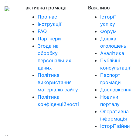
1
активна громада
Важливо
Про нас
Історії
Інструкції
успіху
FAQ
Форум
Партнери
Дошка
Згода на
оголошень
обробку
Аналітика
персональних
Публічні
даних
консультації
Політика
Паспорт
використання
громади
матеріалів сайту
Дослідження
Політика
Новини
конфіденційності
порталу
Оперативна
інформація
Історії війни