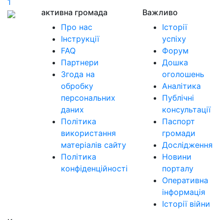
1
активна громада
Важливо
Про нас
Історії
Інструкції
успіху
FAQ
Форум
Партнери
Дошка
Згода на
оголошень
обробку
Аналітика
персональних
Публічні
даних
консультації
Політика
Паспорт
використання
громади
матеріалів сайту
Дослідження
Політика
Новини
конфіденційності
порталу
Оперативна
інформація
Історії війни