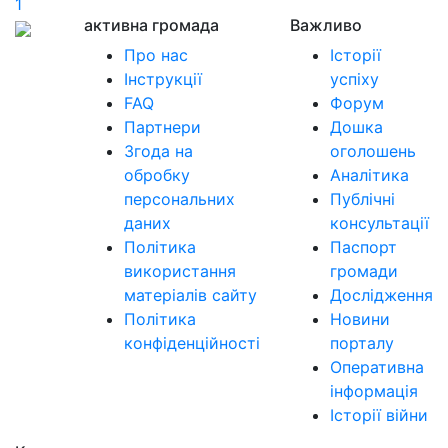
1
активна громада
Важливо
Про нас
Історії
Інструкції
успіху
FAQ
Форум
Партнери
Дошка
Згода на
оголошень
обробку
Аналітика
персональних
Публічні
даних
консультації
Політика
Паспорт
використання
громади
матеріалів сайту
Дослідження
Політика
Новини
конфіденційності
порталу
Оперативна
інформація
Історії війни