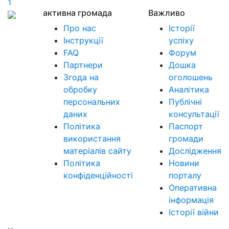
1
активна громада
Важливо
Про нас
Історії
Інструкції
успіху
FAQ
Форум
Партнери
Дошка
Згода на
оголошень
обробку
Аналітика
персональних
Публічні
даних
консультації
Політика
Паспорт
використання
громади
матеріалів сайту
Дослідження
Політика
Новини
конфіденційності
порталу
Оперативна
інформація
Історії війни