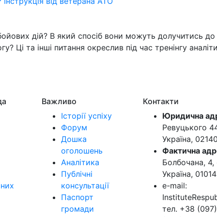
 Інструкція від ветерана АТО
бойових дій? В який спосіб вони можуть долучитись до 
? Ці та інші питання окреслив під час тренінгу аналіти
да
Важливо
Контакти
Історії успіху
Юридична ад
Форум
Ревуцького 44-
Дошка
Україна, 0214
оголошень
Фактична адр
Аналітика
Болбочана, 4, 
Публічні
Україна, 01014
ьних
консультації
e-mail:
Паспорт
InstituteResp
громади
тел. +38 (097)