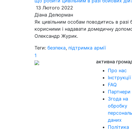
Що робити цивільним в разі бойових дій?
13 Лютого 2022
Діана Делюрман
Як цивільним особам поводитись в разі 
корисними і надавати домедичну допомогу
Олександр Журик.
Теги:
безпека
,
підтримка армії
1
активна грома
Про нас
Інструкції
FAQ
Партнери
Згода на
обробку
персонал
даних
Політика