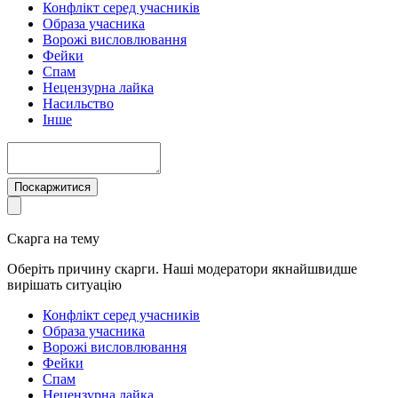
Конфлікт серед учасників
Образа учасника
Ворожі висловлювання
Фейки
Спам
Нецензурна лайка
Насильство
Інше
Поскаржитися
Скарга на тему
Оберіть причину скарги. Наші модератори якнайшвидше
вирішать ситуацію
Конфлікт серед учасників
Образа учасника
Ворожі висловлювання
Фейки
Спам
Нецензурна лайка