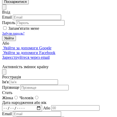
Поскаржитися
Вхід
Email
Пароль
Запам'ятати мене
Забули пароль?
Увійти
Або
Увійти за допомоги Google
Увійти за допомоги Facebook
Зареєструйтеся через email
Активність змінює країну
Реєстрація
Iм'я
Прізвище
Стать
Жінка
Чоловік
Дата народження або вік
Або
Email