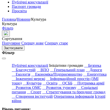
Публічні консультації
Паспорт громади
Просвіта
Головна
/
Новини
/
Культура
Культура
Фільтр
Сортування
Популярне
Спершу нове
Спершу старе
Застосувати
Фільтр
Публічні консультації
Ініціативи громадян
Безпека
Благоустрій
ВПО
Генеральний план
Дороги
Екологія
Економіка/Підприємництво
Енергетика
Інженерні мережі
Інформаційний простір (ЗМІ
тощо)
Культура
Освіта
ОСББ
Підтримка армії
Розвиток ОМС
Розвиток туризму
Соціальні
питання
Спорт
Стратегування та брендинг громад
Створення інституцій
Оперативна інформація
Історії
війни
Рівень питання: