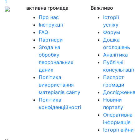
1
активна громада
Важливо
Про нас
Історії
Інструкції
успіху
FAQ
Форум
Партнери
Дошка
Згода на
оголошень
обробку
Аналітика
персональних
Публічні
даних
консультації
Політика
Паспорт
використання
громади
матеріалів сайту
Дослідження
Політика
Новини
конфіденційності
порталу
Оперативна
інформація
Історії війни