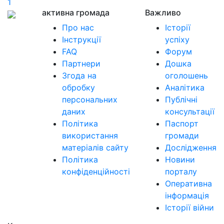
1
активна громада
Важливо
Про нас
Історії
Інструкції
успіху
FAQ
Форум
Партнери
Дошка
Згода на
оголошень
обробку
Аналітика
персональних
Публічні
даних
консультації
Політика
Паспорт
використання
громади
матеріалів сайту
Дослідження
Політика
Новини
конфіденційності
порталу
Оперативна
інформація
Історії війни