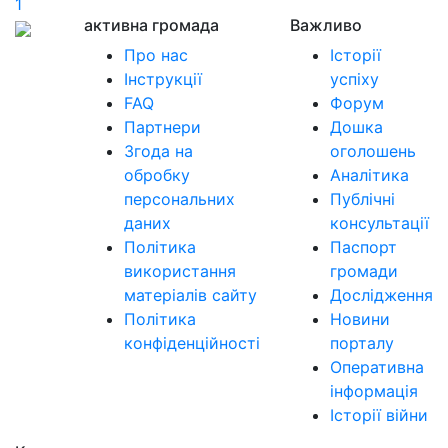
1
активна громада
Важливо
Про нас
Історії
Інструкції
успіху
FAQ
Форум
Партнери
Дошка
Згода на
оголошень
обробку
Аналітика
персональних
Публічні
даних
консультації
Політика
Паспорт
використання
громади
матеріалів сайту
Дослідження
Політика
Новини
конфіденційності
порталу
Оперативна
інформація
Історії війни