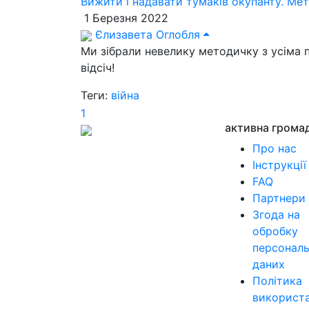
Вижити і надавати тумаків окупанту. Ме
1 Березня 2022
Єлизавета Оглобля
Ми зібрали невелику методичку з усіма п
відсіч!
Теги:
війна
1
активна грома
Про нас
Інструкції
FAQ
Партнери
Згода на
обробку
персонал
даних
Політика
використ