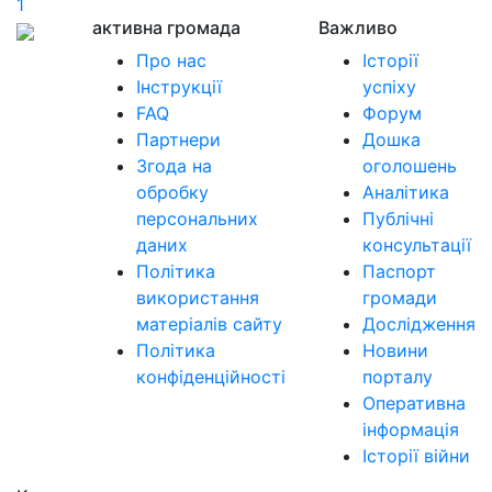
1
активна громада
Важливо
Про нас
Історії
Інструкції
успіху
FAQ
Форум
Партнери
Дошка
Згода на
оголошень
обробку
Аналітика
персональних
Публічні
даних
консультації
Політика
Паспорт
використання
громади
матеріалів сайту
Дослідження
Політика
Новини
конфіденційності
порталу
Оперативна
інформація
Історії війни