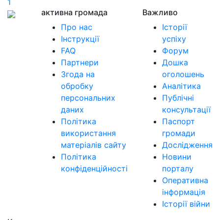
1
активна громада
Важливо
Про нас
Історії
Інструкції
успіху
FAQ
Форум
Партнери
Дошка
Згода на
оголошень
обробку
Аналітика
персональних
Публічні
даних
консультації
Політика
Паспорт
використання
громади
матеріалів сайту
Дослідження
Політика
Новини
конфіденційності
порталу
Оперативна
інформація
Історії війни