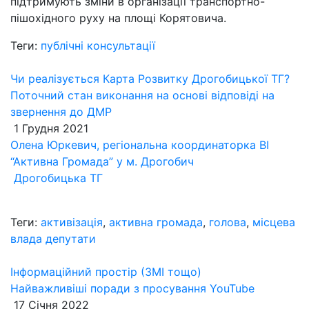
підтримують зміни в організації транспортно-
пішохідного руху на площі Корятовича.
Теги:
публічні консультації
Чи реалізується Карта Розвитку Дрогобицької ТГ?
Поточний стан виконання на основі відповіді на
звернення до ДМР
1 Грудня 2021
Олена Юркевич, регіональна координаторка ВІ
“Активна Громада” у м. Дрогобич
Дрогобицька ТГ
Теги:
активізація
,
активна громада
,
голова
,
місцева
влада депутати
Інформаційний простір (ЗМІ тощо)
Найважливіші поради з просування YouTube
17 Січня 2022