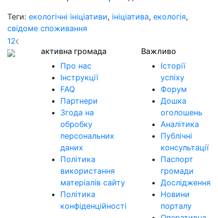
Теги:
екологічні ініціативи
,
ініціатива
,
екологія
,
свідоме споживання
1
2
активна громада
Важливо
Про нас
Історії
Інструкції
успіху
FAQ
Форум
Партнери
Дошка
Згода на
оголошень
обробку
Аналітика
персональних
Публічні
даних
консультації
Політика
Паспорт
використання
громади
матеріалів сайту
Дослідження
Політика
Новини
конфіденційності
порталу
Оперативна