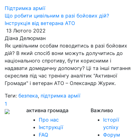
Підтримка армії
Що робити цивільним в разі бойових дій?
Інструкція від ветерана АТО
13 Лютого 2022
Діана Делюрман
Як цивільним особам поводитись в разі бойових
дій? В який спосіб вони можуть долучитись до
національного спротиву, бути корисними і
надавати домедичну допомогу? Ці та інші питання
окреслив під час тренінгу аналітик "Активної
Громади" і ветеран АТО – Олександр Журик.
Теги:
безпека
,
підтримка армії
1
активна громада
Важливо
Про нас
Історії
Інструкції
успіху
FAQ
Форум