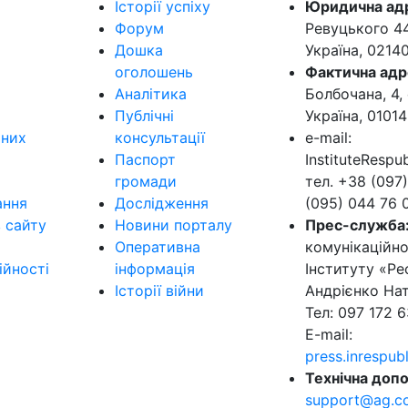
Історії успіху
Юридична ад
Форум
Ревуцького 44-
Дошка
Україна, 0214
оголошень
Фактична адр
Аналітика
Болбочана, 4, 
Публічні
Україна, 01014
ьних
консультації
e-mail:
Паспорт
InstituteResp
громади
тел. +38 (097)
ання
Дослідження
(095) 044 76 
в сайту
Новини порталу
Прес-служба
Оперативна
комунікаційно
ійності
інформація
Інституту «Ре
Історії війни
Андрієнко Нат
Тел: 097 172 6
E-mail:
press.inrespu
Технічна допо
support@ag.c