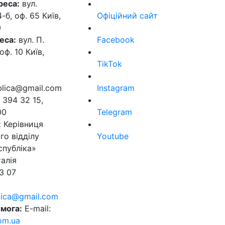
реса:
вул.
б, оф. 65 Київ,
Офіційний сайт
0
еса:
вул. П.
Facebook
оф. 10 Київ,
TikTok
ublica@gmail.com
Instagram
 394 32 15,
00
Telegram
:
Керівниця
го відділу
Youtube
спубліка»
алія
3 07
blica@gmail.com
мога:
E-mail:
om.ua