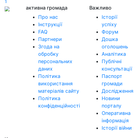
1
активна громада
Важливо
Про нас
Історії
Інструкції
успіху
FAQ
Форум
Партнери
Дошка
Згода на
оголошень
обробку
Аналітика
персональних
Публічні
даних
консультації
Політика
Паспорт
використання
громади
матеріалів сайту
Дослідження
Політика
Новини
конфіденційності
порталу
Оперативна
інформація
Історії війни