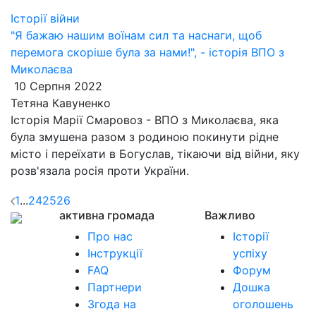
Історії війни
"Я бажаю нашим воїнам сил та наснаги, щоб
перемога скоріше була за нами!", - історія ВПО з
Миколаєва
10 Серпня 2022
Тетяна Кавуненко
Історія Марії Смаровоз - ВПО з Миколаєва, яка
була змушена разом з родиною покинути рідне
місто і переїхати в Богуслав, тікаючи від війни, яку
розв'язала росія проти України.
1
...
24
25
26
активна громада
Важливо
Про нас
Історії
Інструкції
успіху
FAQ
Форум
Партнери
Дошка
Згода на
оголошень